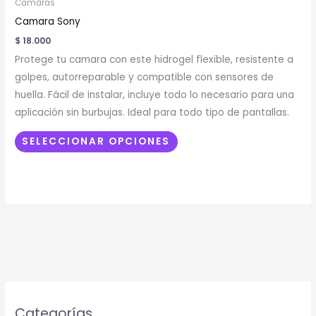
de
Camaras
tiene
producto
Camara Sony
múltiples
$
18.000
variantes.
Protege tu camara con este hidrogel flexible, resistente a
Las
golpes, autorreparable y compatible con sensores de
opciones
huella. Fácil de instalar, incluye todo lo necesario para una
se
aplicación sin burbujas. Ideal para todo tipo de pantallas.
pueden
elegir
SELECCIONAR OPCIONES
en
la
página
de
producto
Categorías