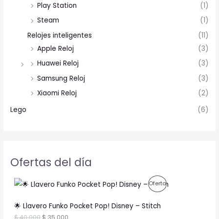
Play Station
(1)
Steam
(1)
Relojes inteligentes
(11)
Apple Reloj
(3)
Huawei Reloj
(3)
Samsung Reloj
(3)
Xiaomi Reloj
(2)
Lego
(6)
Ofertas del día
O
C
P
Oferta
r
u
i
r
R
g
r
🌟 Llavero Funko Pocket Pop! Disney – Stitch
i
e
O
$
40.000
$
35.000