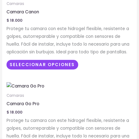
producto
Camaras
tiene
Camara Canon
múltiples
$
18.000
variantes.
Protege tu camara con este hidrogel flexible, resistente a
Las
golpes, autorreparable y compatible con sensores de
opciones
huella. Fácil de instalar, incluye todo lo necesario para una
se
aplicación sin burbujas. Ideal para todo tipo de pantallas.
pueden
elegir
SELECCIONAR OPCIONES
en
la
Este
página
producto
de
Camaras
tiene
producto
Camara Go Pro
múltiples
$
18.000
variantes.
Protege tu camara con este hidrogel flexible, resistente a
Las
golpes, autorreparable y compatible con sensores de
opciones
huella. Fácil de instalar, incluye todo lo necesario para una