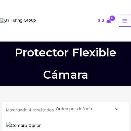
Ir
al
contenido
$
0
Protector Flexible
Cámara
Mostrando 4 resultados
Este