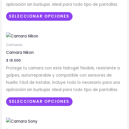
se
aplicación sin burbujas. Ideal para todo tipo de pantallas.
pueden
elegir
SELECCIONAR OPCIONES
en
la
Este
página
producto
de
Camaras
tiene
producto
Camara Nikon
múltiples
$
18.000
variantes.
Protege tu camara con este hidrogel flexible, resistente a
Las
golpes, autorreparable y compatible con sensores de
opciones
huella. Fácil de instalar, incluye todo lo necesario para una
se
aplicación sin burbujas. Ideal para todo tipo de pantallas.
pueden
elegir
SELECCIONAR OPCIONES
en
la
Este
página
producto