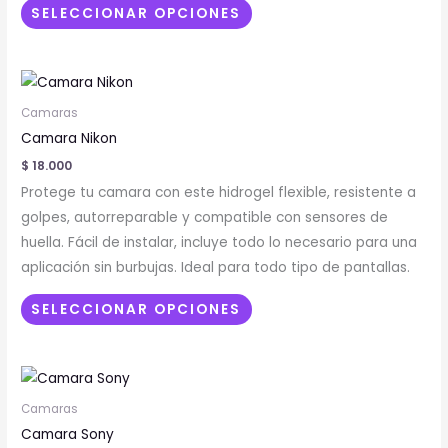
elegir
SELECCIONAR OPCIONES
en
la
Este
página
producto
de
Camaras
tiene
producto
Camara Nikon
múltiples
$
18.000
variantes.
Protege tu camara con este hidrogel flexible, resistente a
Las
golpes, autorreparable y compatible con sensores de
opciones
huella. Fácil de instalar, incluye todo lo necesario para una
se
aplicación sin burbujas. Ideal para todo tipo de pantallas.
pueden
elegir
SELECCIONAR OPCIONES
en
la
Este
página
producto
de
Camaras
tiene
producto
Camara Sony