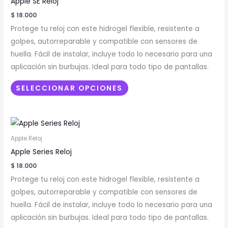
Apple SE Reloj
múltiples
$
18.000
variantes.
Protege tu reloj con este hidrogel flexible, resistente a
Las
golpes, autorreparable y compatible con sensores de
opciones
huella. Fácil de instalar, incluye todo lo necesario para una
se
aplicación sin burbujas. Ideal para todo tipo de pantallas.
pueden
elegir
SELECCIONAR OPCIONES
en
la
Este
página
producto
de
Apple Reloj
tiene
producto
Apple Series Reloj
múltiples
$
18.000
variantes.
Protege tu reloj con este hidrogel flexible, resistente a
Las
golpes, autorreparable y compatible con sensores de
opciones
huella. Fácil de instalar, incluye todo lo necesario para una
se
aplicación sin burbujas. Ideal para todo tipo de pantallas.
pueden