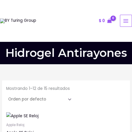
Ir
al
contenido
$
0
Hidrogel Antirayones
Mostrando 1–12 de 15 resultados
Este
producto
Apple Reloj
tiene