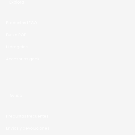
E
Explora
.
R
T
Productos LEGO
A
Funko POP
Hidrogeles
Accesorios geek
Ayuda
Preguntas frecuentes
Envíos y devoluciones