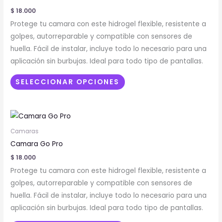
múltiples
$
18.000
variantes.
Protege tu camara con este hidrogel flexible, resistente a
Las
golpes, autorreparable y compatible con sensores de
opciones
huella. Fácil de instalar, incluye todo lo necesario para una
se
aplicación sin burbujas. Ideal para todo tipo de pantallas.
pueden
elegir
SELECCIONAR OPCIONES
en
la
Este
página
producto
de
Camaras
tiene
producto
Camara Go Pro
múltiples
$
18.000
variantes.
Protege tu camara con este hidrogel flexible, resistente a
Las
golpes, autorreparable y compatible con sensores de
opciones
huella. Fácil de instalar, incluye todo lo necesario para una
se
aplicación sin burbujas. Ideal para todo tipo de pantallas.
pueden