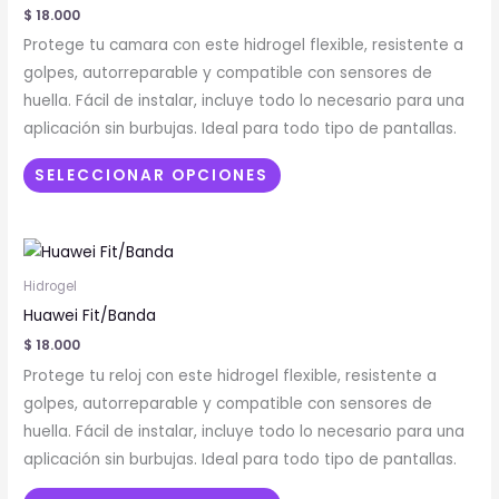
múltiples
$
18.000
variantes.
Protege tu camara con este hidrogel flexible, resistente a
Las
golpes, autorreparable y compatible con sensores de
opciones
huella. Fácil de instalar, incluye todo lo necesario para una
se
aplicación sin burbujas. Ideal para todo tipo de pantallas.
pueden
elegir
SELECCIONAR OPCIONES
en
la
Este
página
producto
de
Hidrogel
tiene
producto
Huawei Fit/Banda
múltiples
$
18.000
variantes.
Protege tu reloj con este hidrogel flexible, resistente a
Las
golpes, autorreparable y compatible con sensores de
opciones
huella. Fácil de instalar, incluye todo lo necesario para una
se
aplicación sin burbujas. Ideal para todo tipo de pantallas.
pueden