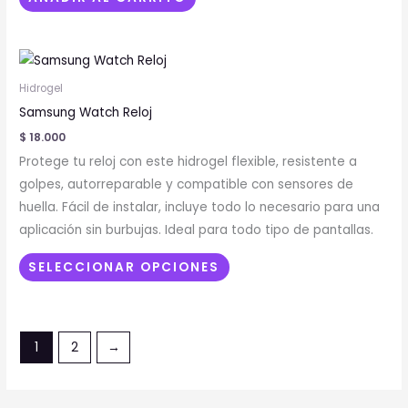
Este
producto
Hidrogel
tiene
Samsung Watch Reloj
múltiples
$
18.000
variantes.
Protege tu reloj con este hidrogel flexible, resistente a
Las
golpes, autorreparable y compatible con sensores de
opciones
huella. Fácil de instalar, incluye todo lo necesario para una
se
aplicación sin burbujas. Ideal para todo tipo de pantallas.
pueden
elegir
SELECCIONAR OPCIONES
en
la
página
1
2
→
de
producto