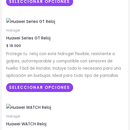
elegir
SELECCIONAR OPCIONES
en
la
Este
página
producto
de
Hidrogel
tiene
producto
Huawei Series GT Reloj
múltiples
$
18.000
variantes.
Protege tu reloj con este hidrogel flexible, resistente a
Las
golpes, autorreparable y compatible con sensores de
opciones
huella. Fácil de instalar, incluye todo lo necesario para una
se
aplicación sin burbujas. Ideal para todo tipo de pantallas.
pueden
elegir
SELECCIONAR OPCIONES
en
la
Este
página
producto
de
Hidrogel
tiene
producto
Huawei WATCH Reloj
múltiples