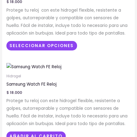
$
18.000
variantes.
Protege tu reloj con este hidrogel flexible, resistente a
Las
golpes, autorreparable y compatible con sensores de
opciones
huella. Fácil de instalar, incluye todo lo necesario para una
se
aplicación sin burbujas. Ideal para todo tipo de pantallas.
pueden
elegir
SELECCIONAR OPCIONES
en
la
página
de
Hidrogel
producto
Samsung Watch FE Reloj
$
18.000
Protege tu reloj con este hidrogel flexible, resistente a
golpes, autorreparable y compatible con sensores de
huella. Fácil de instalar, incluye todo lo necesario para una
aplicación sin burbujas. Ideal para todo tipo de pantallas.
AÑADIR AL CARRITO