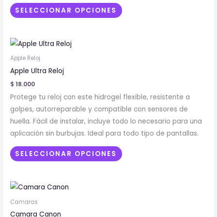
elegir
SELECCIONAR OPCIONES
en
la
Este
página
producto
de
Apple Reloj
tiene
producto
Apple Ultra Reloj
múltiples
$
18.000
variantes.
Protege tu reloj con este hidrogel flexible, resistente a
Las
golpes, autorreparable y compatible con sensores de
opciones
huella. Fácil de instalar, incluye todo lo necesario para una
se
aplicación sin burbujas. Ideal para todo tipo de pantallas.
pueden
elegir
SELECCIONAR OPCIONES
en
la
Este
página
producto
de
Camaras
tiene
producto
Camara Canon